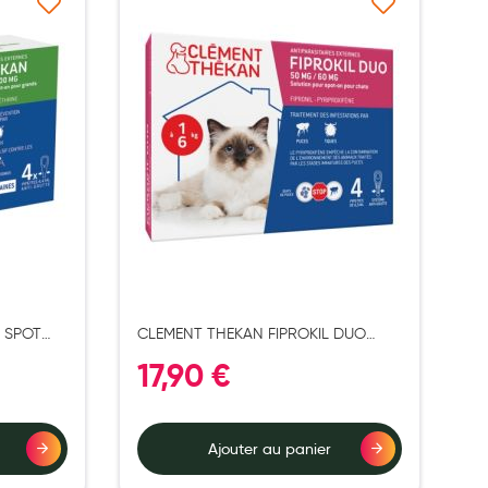
à ma liste d’envie
Ajouter à ma liste d’envie
 SPOT
CLEMENT THEKAN FIPROKIL DUO
SPOT ON CHAT -4KG X4
17,90 €
Ajouter au panier