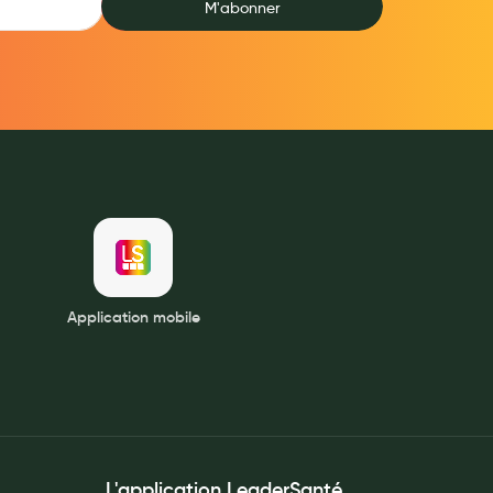
M'abonner
Application mobile
L'application LeaderSanté