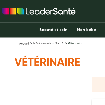
Ma Pharmacie LeaderSanté
Ouvrir l'application
Beauté et soin
Capillaires
Beauté et soin
Mon bébé
Visage
Corps
Médicaments et Santé
Vétérinaire
Accueil
Minceur
Hygiène intime
VÉTÉRINAIRE
Soins mains et ongles
Soins des pieds
Dentifrices et bains de bouche
Brosses à dents et accessoires dentaires
Maquillage
Pour Homme
Crème solaire - Visage et corps