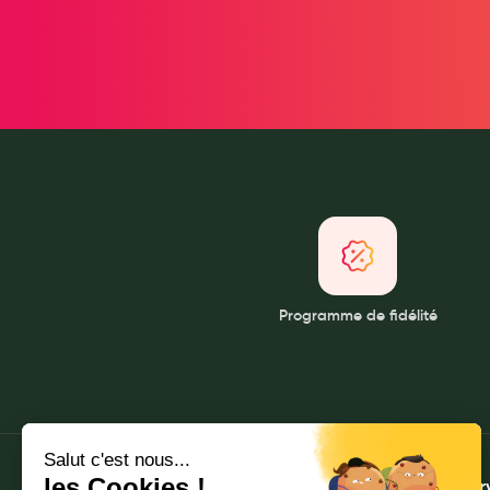
My Privilege
Les promotions
Programme de fidélité
À propos
Mes ser