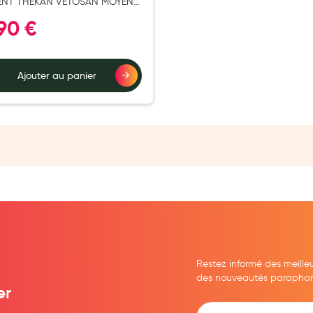
ENT THEKAN VETOSAN MOYEN
 CHIEN PIPETT X2
,90 €
Ajouter au panier
Restez informé des meille
des nouveautés parapharma
er