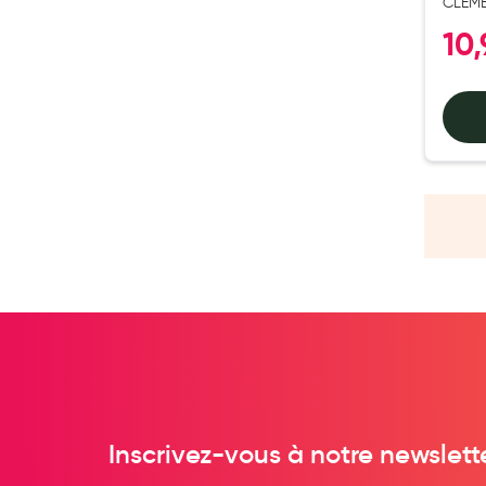
CLEM
GRAND
Anti acariens, anti gale, anti tiques, insectifuges
10
Vétérinaire
Incontinence
Ronflement
Autotests
Protections auditives
Lunettes
Piluliers
Matériel medical
Cannes
Chaussures
Prothèses mammaires externes
Médication familiale
Inscrivez-vous à notre newslett
Orthopédie
Les marques