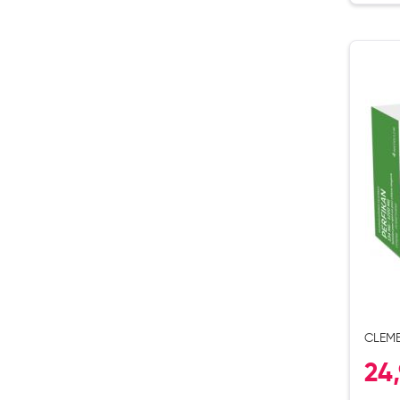
Soins maman
Tisanes allaitement et compléments alimentaires
Accessoires maternité
Gammes spécifiques tisanes allaitement et compléments mat
Nature
Aromathérapie
Diététique minceur
Phytothérapie
Régimes médicaux
Gemmothérapie
Confiserie
Voies respiratoires
Oligothérapie
CLEME
Compléments alimentaires
ON CH
24
Médicaments et Santé
Premiers soins