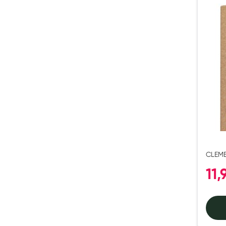
Préservatifs - Gels lubrifiants
Accessoires, coutellerie, brosserie
Bouillottes
Parfums et bougies d'ambiance
Beauté au naturel
Huiles
Mon bébé
Soins bébé
Couches
Laits infantiles
CLEME
Biberons et tétines
REPUL
11,
Toilette du bébé
Accessoires bébé
Alimentation
Soins enfant