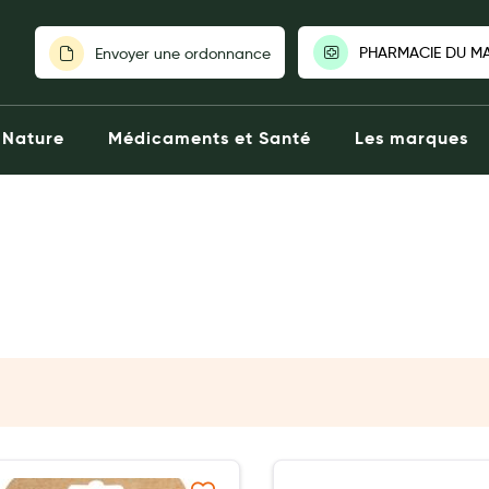
PHARMACIE DU M
Envoyer une ordonnance
PHARMACIE 
Nature
Médicaments et Santé
Les marques
COUVERT|14
Fermée aujou
25 Rue Am
02319004
Click
Voir la p
Choisir une au