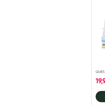
Préservatifs - Gels lubrifiants
Accessoires, coutellerie, brosserie
Bouillottes
Parfums et bougies d'ambiance
Beauté au naturel
Huiles
Mon bébé
Soins bébé
Couches
Laits infantiles
QUIES
Biberons et tétines
70ML 
19,
Toilette du bébé
Accessoires bébé
Alimentation
Soins enfant