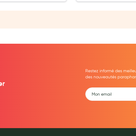
ernité
Restez informé des meille
des nouveautés parapharma
er