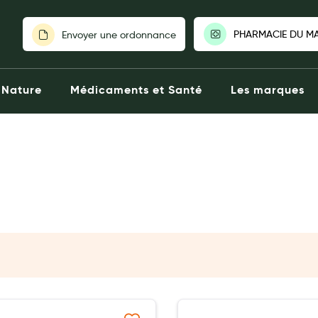
PHARMACIE DU M
Envoyer une ordonnance
PHARMACIE 
Nature
Médicaments et Santé
Les marques
COUVERT|14
Fermée aujou
25 Rue Am
02319004
Click
Voir la p
Choisir une au