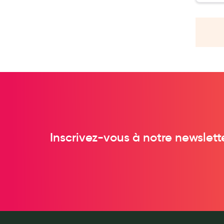
Soins maman
Tisanes allaitement et compléments alimentaires
Accessoires maternité
Gammes spécifiques tisanes allaitement et compléments mat
Nature
Aromathérapie
Diététique minceur
Phytothérapie
Régimes médicaux
Inscrivez-vous à notre newslett
Gemmothérapie
Confiserie
Voies respiratoires
Oligothérapie
Compléments alimentaires
Médicaments et Santé
Premiers soins