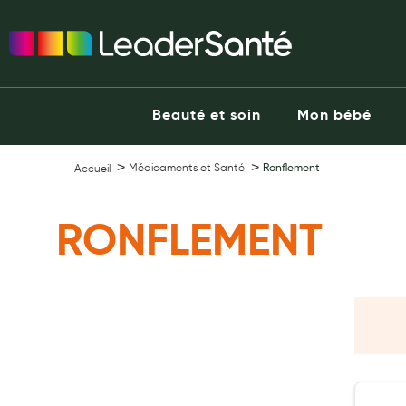
Ma Pharmacie LeaderSanté
Ouvrir l'application
Beauté et soin
Capillaires
Beauté et soin
Mon bébé
Visage
Corps
Médicaments et Santé
Ronflement
Accueil
Minceur
Hygiène intime
RONFLEMENT
Soins mains et ongles
Soins des pieds
Dentifrices et bains de bouche
Brosses à dents et accessoires dentaires
Maquillage
Pour Homme
Crème solaire - Visage et corps