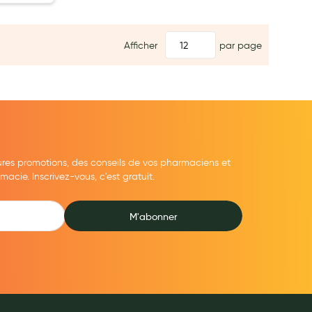
Afficher
par page
ures promotions, des conseils de vos pharmaciens et
cie. Inscrivez-vous, c'est gratuit.
M'abonner