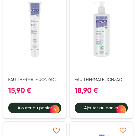
Ajouter à ma liste d’envie
Ajouter à ma liste d’e
Hygiène nasale
Antibactériens
Nutrition clinique
Anti-poux
Solaire et moustique
Piqûres insectes
Appareils
EAU THERMALE JONZAC /
EAU THERMALE JONZAC /
REHYDRATE / SOIN LEGER
REHYDRATE / LAIT CORPS
Soins jambes lourdes
15,90 €
18,90 €
REHYDRATANT BIO 50ML
REHYDRATANT BIO**400ML
Contention veineuse
Ajouter au panier
Ajouter au panier
Contactologie
Accessoires pieds et semelles
Soins ORL
Ajouter à ma liste d’envie
Ajouter à ma liste d’e