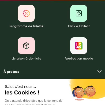
Programme de fidélité
Click & Collect
Livraison à domicile
Application mobile
À propos
Qui sommes-nous ?
Mes services
Nos pharmacies
Envoyer mes ordonnances
Mentions légales
Nous contacter
Commander mes produits
Politique de gestion des données personnelles