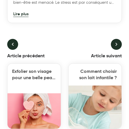
bien-être est menacé. Le stress est par conséquent un
phénomène normal et neutre qui nous permet de nous
Lire plus
adapter à certaines situations et exigences de la vie
courante.
Article précédent
Article suivant
Exfolier son visage
Comment choisir
pour une belle peau
son lait infantile ?
avant les beaux
jours !