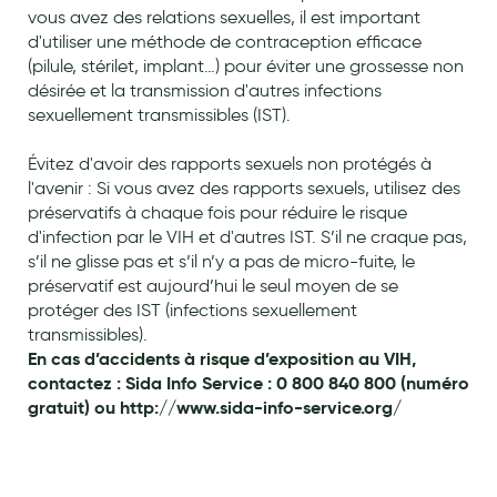
vous avez des relations sexuelles, il est important
Hygiène nasale
d'utiliser une méthode de contraception efficace
(pilule, stérilet, implant…) pour éviter une grossesse non
Antibactériens
désirée et la transmission d'autres infections
Nutrition clinique
sexuellement transmissibles (IST).
Anti-poux
Évitez d'avoir des rapports sexuels non protégés à
l'avenir : Si vous avez des rapports sexuels, utilisez des
Solaire et moustique
préservatifs à chaque fois pour réduire le risque
d'infection par le VIH et d'autres IST. S’il ne craque pas,
Piqûres insectes
s’il ne glisse pas et s’il n’y a pas de micro-fuite, le
Appareils
préservatif est aujourd’hui le seul moyen de se
protéger des IST (infections sexuellement
Soins jambes lourdes
transmissibles).
En cas d’accidents à risque d’exposition au VIH,
Contention veineuse
contactez : Sida Info Service : 0 800 840 800 (numéro
gratuit) ou http://www.sida-info-service.org/
Contactologie
Accessoires pieds et semelles
Soins ORL