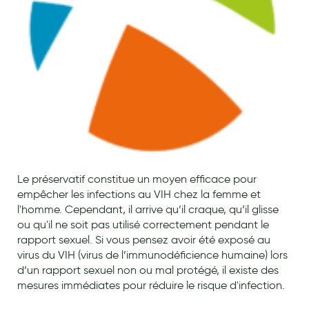
Maquillage
Pour Homme
Crème solaire - Visage et corps
Préservatifs - Gels lubrifiants
Accessoires, coutellerie, brosserie
Bouillottes
Parfums et bougies d'ambiance
Le préservatif constitue un moyen efficace pour
empêcher les infections au VIH chez la femme et
Beauté au naturel
l'homme. Cependant, il arrive qu’il craque, qu’il glisse
Huiles
ou qu'il ne soit pas utilisé correctement pendant le
rapport sexuel. Si vous pensez avoir été exposé au
Mon bébé
virus du VIH (virus de l’immunodéficience humaine) lors
d’un rapport sexuel non ou mal protégé, il existe des
Soins bébé
mesures immédiates pour réduire le risque d'infection.
Couches