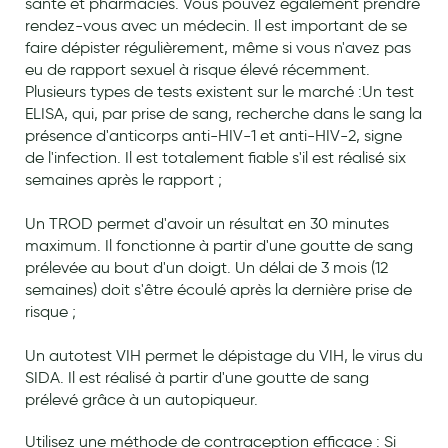
santé et pharmacies. Vous pouvez également prendre
Aromathérapie
rendez-vous avec un médecin. Il est important de se
faire dépister régulièrement, même si vous n'avez pas
Diététique minceur
eu de rapport sexuel à risque élevé récemment.
Plusieurs types de tests existent sur le marché :Un test
Phytothérapie
ELISA, qui, par prise de sang, recherche dans le sang la
Régimes médicaux
présence d'anticorps anti-HIV-1 et anti-HIV-2, signe
de l'infection. Il est totalement fiable s'il est réalisé six
Gemmothérapie
semaines après le rapport ;
Confiserie
Un TROD permet d'avoir un résultat en 30 minutes
Voies respiratoires
maximum. Il fonctionne à partir d'une goutte de sang
prélevée au bout d'un doigt. Un délai de 3 mois (12
Oligothérapie
semaines) doit s'être écoulé après la dernière prise de
risque ;
Compléments alimentaires
Un autotest VIH permet le dépistage du VIH, le virus du
Médicaments et Santé
SIDA. Il est réalisé à partir d'une goutte de sang
Premiers soins
prélevé grâce à un autopiqueur.
Pansements
Utilisez une méthode de contraception efficace : Si