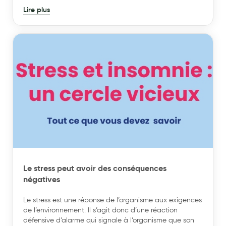
Lire plus
répondre à vos questions.La Haute Autorité de Santé
recommande le port de la compression médicale
comme le traitement de base des affections veineuses
chroniques à partir du stade C2 (varices ≥ 3
mm)2.Depuis plus de 30 ans, VENOFLEX innove pour
vous permettre d’assumer votre traitement, l’exprimer, le
revendiquer et l’afficher. VENOFLEX a fait évoluer les
codes du marché en développant : INCOGNITO
ABSOLU, un transparent, KOKOON ABSOLU, un semi-
transparent féminin et doux3, des chaussettes FAST
faciles à mettre en place4, déclinées en coton, lin,
laine… et continuera encore à proposer des solutions
Le stress peut avoir des conséquences
négatives
Le stress est une réponse de l’organisme aux exigences
de l’environnement. Il s’agit donc d’une réaction
défensive d’alarme qui signale à l’organisme que son