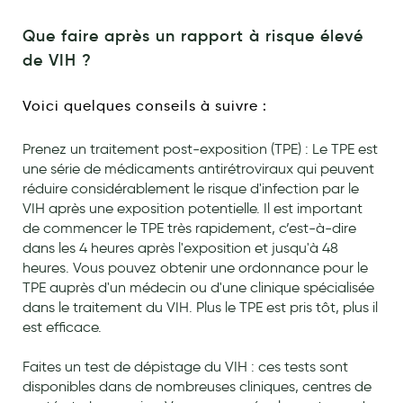
Laits infantiles
Que faire après un rapport à risque élevé
Biberons et tétines
de VIH ?
Toilette du bébé
Voici quelques conseils à suivre :
Accessoires bébé
Prenez un traitement post-exposition (TPE) : Le TPE est
Alimentation
une série de médicaments antirétroviraux qui peuvent
réduire considérablement le risque d'infection par le
Soins enfant
VIH après une exposition potentielle. Il est important
de commencer le TPE très rapidement, c’est-à-dire
Soins maman
dans les 4 heures après l'exposition et jusqu'à 48
Tisanes allaitement et compléments alimentaires
heures. Vous pouvez obtenir une ordonnance pour le
TPE auprès d'un médecin ou d'une clinique spécialisée
Accessoires maternité
dans le traitement du VIH. Plus le TPE est pris tôt, plus il
est efficace.
Gammes spécifiques tisanes allaitement et compléments
maternité
Faites un test de dépistage du VIH : ces tests sont
Nature
disponibles dans de nombreuses cliniques, centres de