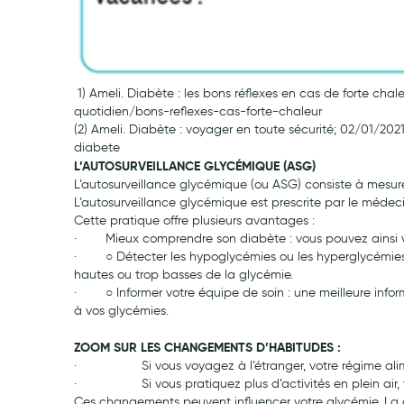
Anti acariens, anti gale, anti tiques, insectifuges
Vétérinaire
Incontinence
1) Ameli. Diabète : les bons réflexes en cas de forte ch
Ronflement
quotidien/bons-reflexes-cas-forte-chaleur
(2) Ameli. Diabète : voyager en toute sécurité; 02/01/2
Autotests
diabete
Protections auditives
L’AUTOSURVEILLANCE GLYCÉMIQUE (ASG)
L’autosurveillance glycémique (ou ASG) consiste à mesurer
Lunettes
L’autosurveillance glycémique est prescrite par le médeci
Piluliers
Cette pratique offre plusieurs avantages :
· Mieux comprendre son diabète : vous pouvez ainsi vous 
Matériel medical
· ○ Détecter les hypoglycémies ou les hyperglycémies : l
Cannes
hautes ou trop basses de la glycémie.
· ○ Informer votre équipe de soin : une meilleure infor
Chaussures
à vos glycémies.
Prothèses mammaires externes
ZOOM SUR LES CHANGEMENTS D’HABITUDES :
Médication familiale
· Si vous voyagez à l’étranger, votre régime aliment
Orthopédie
· Si vous pratiquez plus d’activités en plein air, vot
Ces changements peuvent influencer votre glycémie. La 
Les marques