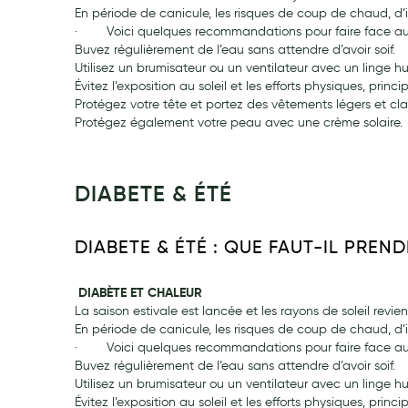
Soins maman
En période de canicule, les risques de coup de chaud, d’i
· Voici quelques recommandations pour faire face aux f
Tisanes allaitement et compléments alimentaires
Buvez régulièrement de l’eau sans attendre d’avoir soif.
Accessoires maternité
Utilisez un brumisateur ou un ventilateur avec un linge h
Évitez l’exposition au soleil et les efforts physiques, pri
Gammes spécifiques tisanes allaitement et compléments mat
Protégez votre tête et portez des vêtements légers et cla
Nature
Protégez également votre peau avec une crème solaire.
Aromathérapie
Diététique minceur
DIABETE & ÉTÉ
Phytothérapie
Régimes médicaux
DIABETE & ÉTÉ : QUE FAUT-IL PREN
Gemmothérapie
Confiserie
DIABÈTE ET CHALEUR
Voies respiratoires
La saison estivale est lancée et les rayons de soleil revie
En période de canicule, les risques de coup de chaud, d’i
Oligothérapie
· Voici quelques recommandations pour faire face aux f
Compléments alimentaires
Buvez régulièrement de l’eau sans attendre d’avoir soif.
Utilisez un brumisateur ou un ventilateur avec un linge h
Médicaments et Santé
Évitez l’exposition au soleil et les efforts physiques, pri
Premiers soins