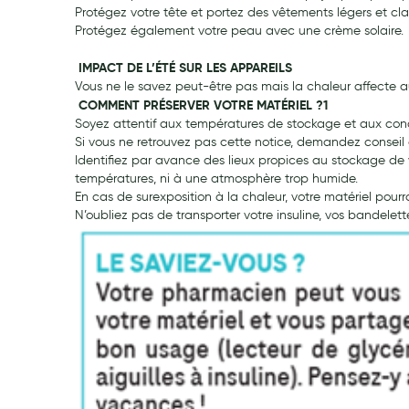
Protégez votre tête et portez des vêtements légers et cla
Pansements
Protégez également votre peau avec une crème solaire.
Hygiène nasale
IMPACT DE L’ÉTÉ SUR LES APPAREILS
Antibactériens
Vous ne le savez peut-être pas mais la chaleur affecte a
Nutrition clinique
COMMENT PRÉSERVER VOTRE MATÉRIEL ?1
Soyez attentif aux températures de stockage et aux condi
Anti-poux
Si vous ne retrouvez pas cette notice, demandez consei
Solaire et moustique
Identifiez par avance des lieux propices au stockage de v
températures, ni à une atmosphère trop humide.
Piqûres insectes
En cas de surexposition à la chaleur, votre matériel pourrai
Appareils
N’oubliez pas de transporter votre insuline, vos bandelet
Soins jambes lourdes
Contention veineuse
Contactologie
Accessoires pieds et semelles
Soins ORL
Douleurs articulaires et musculaires
Santé séniors