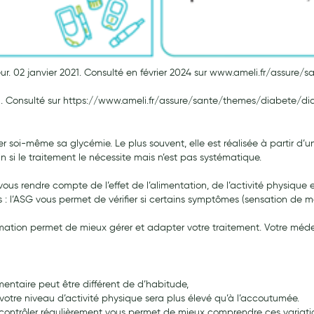
aleur. 02 janvier 2021. Consulté en février 2024 sur www.ameli.fr/assu
021. Consulté sur https://www.ameli.fr/assure/sante/themes/diabete/d
 soi-même sa glycémie. Le plus souvent, elle est réalisée à partir d’
n si le traitement le nécessite mais n’est pas systématique.
rendre compte de l’effet de l’alimentation, de l’activité physique e
’ASG vous permet de vérifier si certains symptômes (sensation de malai
mation permet de mieux gérer et adapter votre traitement. Votre méde
aire peut être différent de d’habitude,
re niveau d’activité physique sera plus élevé qu’à l’accoutumée.
contrôler régulièrement vous permet de mieux comprendre ces variati