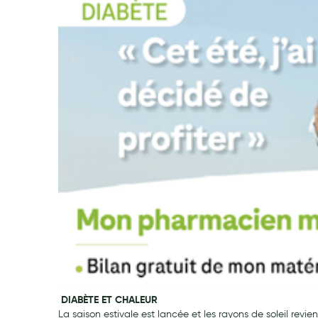
Préservatifs - Gels lubrifiants
Accessoires, coutellerie, brosserie
Bouillottes
Parfums et bougies d'ambiance
Beauté au naturel
Huiles
Mon bébé
Soins bébé
Couches
Laits infantiles
Biberons et tétines
Toilette du bébé
Accessoires bébé
Alimentation
DIABÈTE ET CHALEUR
Soins enfant
La saison estivale est lancée et les rayons de soleil revie