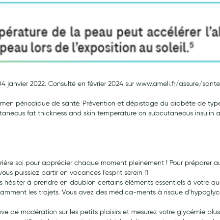
. 04 janvier 2022. Consulté en février 2024 sur www.ameli.fr/assure/
examen périodique de santé. Prévention et dépistage du diabète de ty
bcutaneous fat thickness and skin temperature on subcutaneous insulin a
is derrière soi pour apprécier chaque moment pleinement ! Pour prépare
s puissiez partir en vacances l’esprit serein !1
as hésiter à prendre en doublon certains éléments essentiels à votre qu
tamment les trajets. Vous avez des médica-ments à risque d’hypoglycé
uve de modération sur les petits plaisirs et mesurez votre glycémie plu