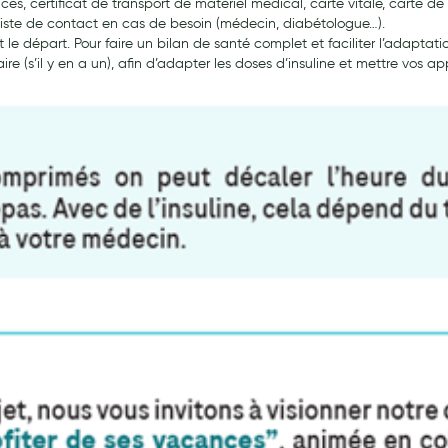
es, certificat de transport de matériel médical, carte vitale, carte 
 liste de contact en cas de besoin (médecin, diabétologue…).
e départ. Pour faire un bilan de santé complet et faciliter l’adaptati
 (s’il y en a un), afin d’adapter les doses d’insuline et mettre vos app