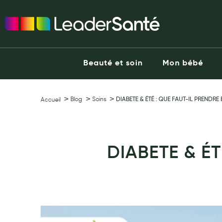
Ma Pharmacie LeaderSanté
Ouvrir l'application
Beauté et soin
Capillaires
Beauté et soin
Mon bébé
Visage
Corps
Minceur
Blog
Soins
DIABETE & ÉTÉ : QUE FAUT-IL PRENDRE
Accueil
Hygiène intime
Soins mains et ongles
Soins des pieds
DIABETE & É
Dentifrices et bains de bouche
Brosses à dents et accessoires dentaires
Maquillage
Pour Homme
Crème solaire - Visage et corps