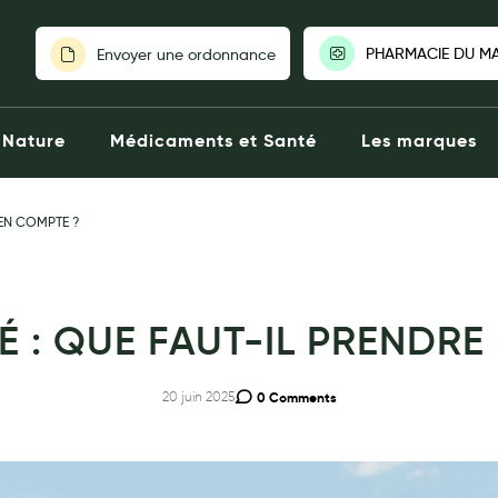
PHARMACIE DU M
Envoyer une ordonnance
PHARMACIE 
Nature
Médicaments et Santé
Les marques
COUVERT|14
Fermée aujou
25 Rue Am
02319004
 EN COMPTE ?
Click
Voir la p
TÉ : QUE FAUT-IL PRENDRE
Choisir une au
20 juin 2025
0 Comments